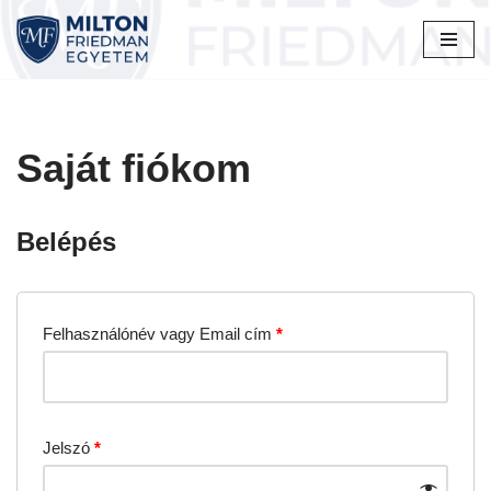
Skip
to
content
Saját fiókom
Belépés
Felhasználónév vagy Email cím
*
Jelszó
*