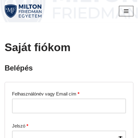
Skip
to
content
Saját fiókom
Belépés
Felhasználónév vagy Email cím
*
Jelszó
*