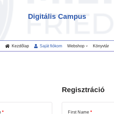
Digitális Campus
Kezdőlap
Saját fiókom
Webshop
Könyvtár
Regisztráció
m
*
First Name
*