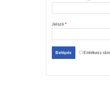
Jelszó
*
Emlékezz rám
Belépés