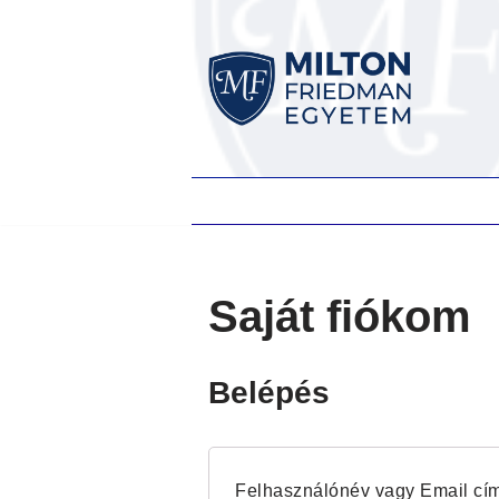
Skip
to
content
Saját fiókom
Belépés
Felhasználónév vagy Email cí