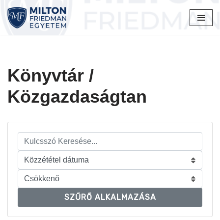
Skip
to
content
Könyvtár /
Közgazdaságtan
SZŰRŐ ALKALMAZÁSA