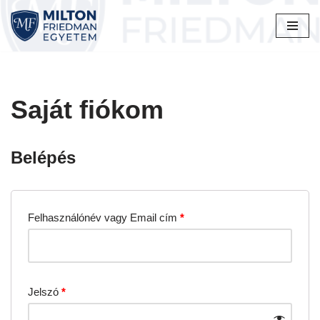
Skip
to
content
Saját fiókom
Belépés
Felhasználónév vagy Email cím
*
Jelszó
*