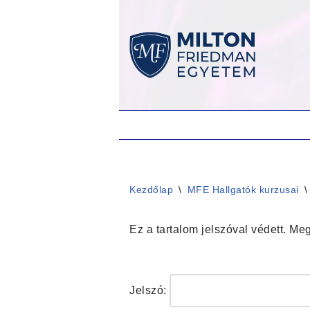
Skip
to
content
Kezdőlap
\
MFE Hallgatók kurzusai
\
Ez a tartalom jelszóval védett. Me
Jelszó: