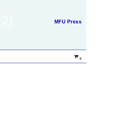
MFU Press
0