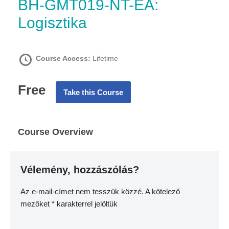
BH-GMT019-NT-EA:
Logisztika
Course Access:
Lifetime
Free
Take this Course
Course Overview
Vélemény, hozzászólás?
Az e-mail-címet nem tesszük közzé.
A kötelező
mezőket
*
karakterrel jelöltük