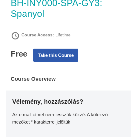
BH-INY000-SPA-GY3:
Spanyol
Course Access:
Lifetime
Free
Take this Course
Course Overview
Vélemény, hozzászólás?
Az e-mail-címet nem tesszük közzé.
A kötelező
mezőket
*
karakterrel jelöltük