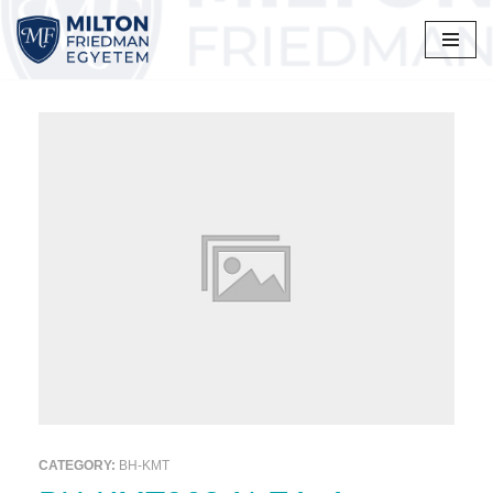
Skip
to
content
CATEGORY:
BH-KMT