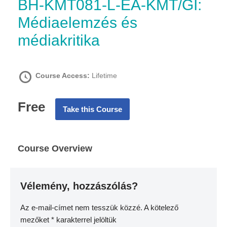
BH-KMT081-L-EA-KMT/GI:
Médiaelemzés és
médiakritika
Course Access:
Lifetime
Free
Take this Course
Course Overview
Vélemény, hozzászólás?
Az e-mail-címet nem tesszük közzé.
A kötelező
mezőket
*
karakterrel jelöltük