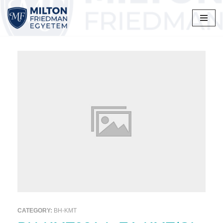
Skip
to
content
CATEGORY:
BH-KMT