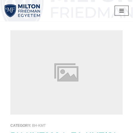
Skip
to
content
CATEGORY:
BH-KMT