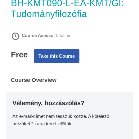
BH-KMT090-L-EA-KMT/GI:
Tudományfilozófia
Course Access:
Lifetime
Free
Take this Course
Course Overview
Vélemény, hozzászólás?
Az e-mail-címet nem tesszük közzé.
A kötelező
mezőket
*
karakterrel jelöltük