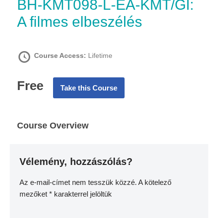
BH-KMT098-L-EA-KMT/GI:
A filmes elbeszélés
Course Access:
Lifetime
Free
Take this Course
Course Overview
Vélemény, hozzászólás?
Az e-mail-címet nem tesszük közzé.
A kötelező
mezőket
*
karakterrel jelöltük