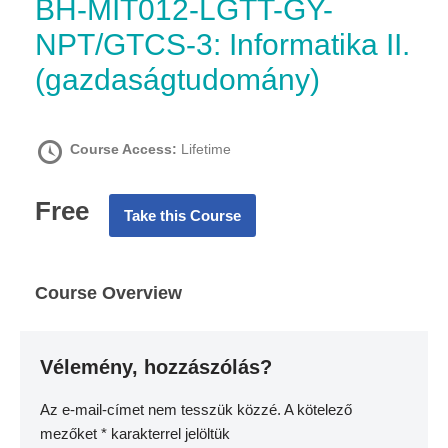
BH-MIT012-LGTT-GY-
NPT/GTCS-3: Informatika II.
(gazdaságtudomány)
Course Access:
Lifetime
Free
Take this Course
Course Overview
Vélemény, hozzászólás?
Az e-mail-címet nem tesszük közzé.
A kötelező
mezőket
*
karakterrel jelöltük