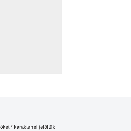
zőket
*
karakterrel jelöltük