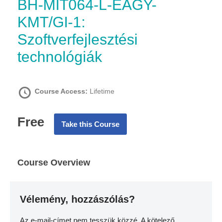
BH-MIT064-L-EAGY-
KMT/GI-1:
Szoftverfejlesztési
technológiák
Course Access:
Lifetime
Free
Take this Course
Course Overview
Vélemény, hozzászólás?
Az e-mail-címet nem tesszük közzé.
A kötelező