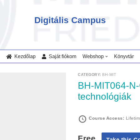
Digitális Campus
Kezdőlap
Saját fiókom
Webshop
Könyvtár
CATEGORY:
BH-MIT
BH-MIT064-N-GY: Szoftverfejlesztési
technológiák
Course Access:
Lifeti
Free
Take this C