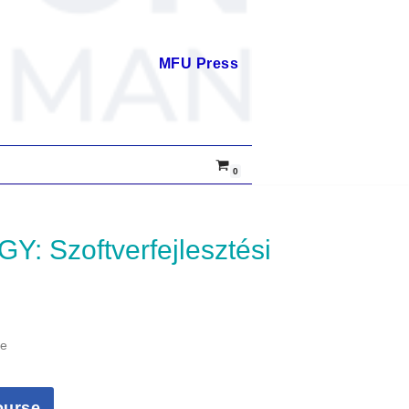
MFU Press
0
me
ourse