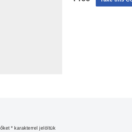
zőket
*
karakterrel jelöltük