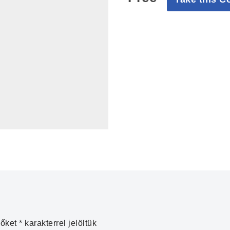
zőket
*
karakterrel jelöltük