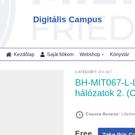
Digitális Campus
Kezdőlap
Saját fiókom
Webshop
Könyvtár
CATEGORY:
BH-MIT
BH-MIT067-L-LA-KMT/GI-1: Számítógép
hálózatok 2. (
Course Access:
Lifeti
Free
Take this C