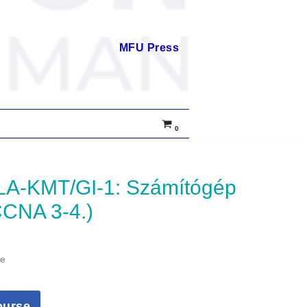
MFU Press
0
CCNA 3-4.)
me
ourse