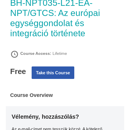
BH-NPT035-L21-EA-
NPT/GTCS: Az európai
egységgondolat és
integráció története
Course Access:
Lifetime
Free
Take this Course
Course Overview
Vélemény, hozzászólás?
Az e-mail-címet nem tesszük közzé.
A kötelező