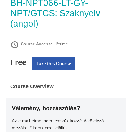
BH-NPT066-LT-GY-
NPT/GTCS: Szaknyelv
(angol)
Course Access:
Lifetime
Free
Take this Course
Course Overview
Vélemény, hozzászólás?
Az e-mail-címet nem tesszük közzé.
A kötelező
mezőket
*
karakterrel jelöltük