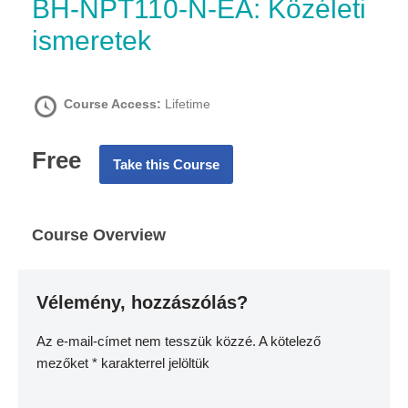
BH-NPT110-N-EA: Közéleti
ismeretek
Course Access:
Lifetime
Free
Take this Course
Course Overview
Vélemény, hozzászólás?
Az e-mail-címet nem tesszük közzé.
A kötelező
mezőket
*
karakterrel jelöltük