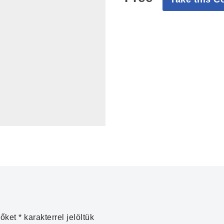
zőket
*
karakterrel jelöltük