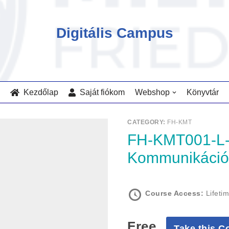
Digitális Campus
Kezdőlap
Saját fiókom
Webshop
Könyvtár
CATEGORY:
FH-KMT
FH-KMT001-L-EA-NPT/GTCS:
Kommunikációs
Course Access:
Lifeti
Free
Take this C