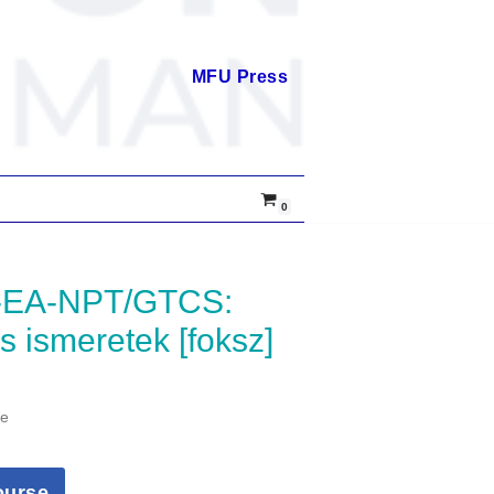
MFU Press
0
 ismeretek [foksz]
me
ourse