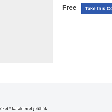
Free
Take this C
zőket
*
karakterrel jelöltük