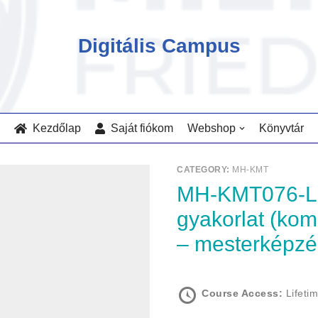
Digitális Campus
Kezdőlap
Saját fiókom
Webshop
Könyvtár
CATEGORY:
MH-KMT
MH-KMT076-L-BSZ-SZGY-KMT/GI: Szakmai
gyakorlat (ko
– mesterképzé
Course Access:
Lifeti