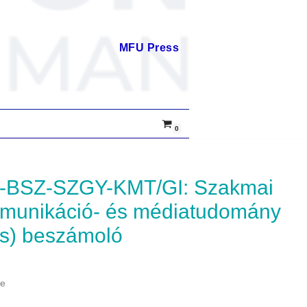
MFU Press
0
mmunikáció- és médiatudomány
s) beszámoló
me