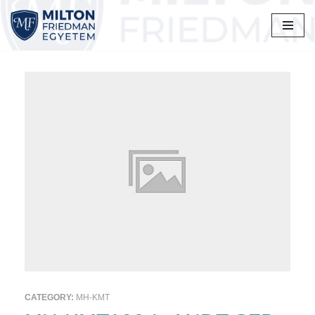
Skip
to
content
CATEGORY:
MH-KMT