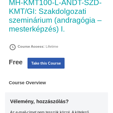
MH-KMT100-L-ANDT-SZD-
KMT/GI: Szakdolgozati
szeminárium (andragógia –
mesterképzés) I.
Course Access:
Lifetime
Free
Take this Course
Course Overview
Vélemény, hozzászólás?
Az e-mail-címet nem tesszük közzé.
A kötelező