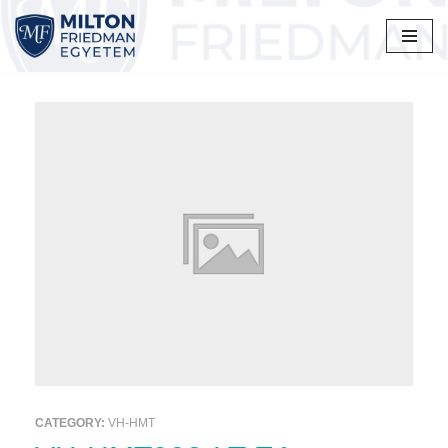
Skip
to
content
CATEGORY:
VH-HMT