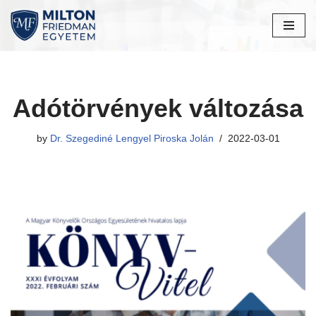
Skip
to
content
Adótörvények változása
by
Dr. Szegediné Lengyel Piroska Jolán
2022-03-01