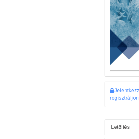
Jelentkez
regisztráljon
Letöltés