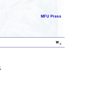
MFU Press
0
a