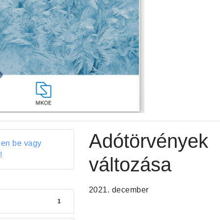
Adótörvények
zen be vagy
!
változása
2021. december
1