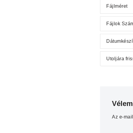
Fájlméret
Fájlok Szá
Dátumkészí
Utoljára fris
Vélem
Az e-mai