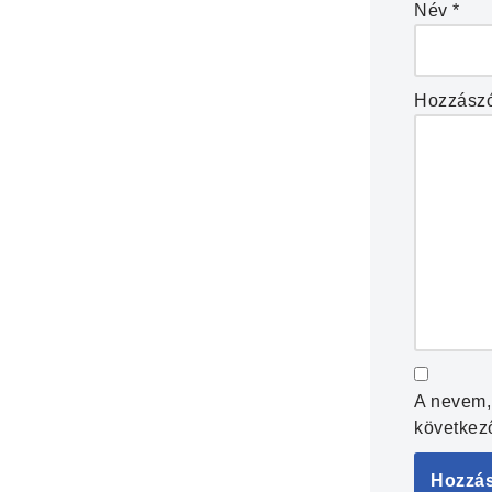
Név
*
Hozzász
A nevem,
következ