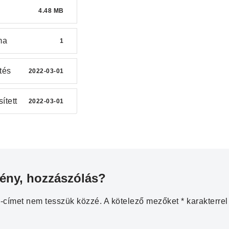
4.48 MB
ma
1
tés
2022-03-01
sített
2022-03-01
ény, hozzászólás?
l-címet nem tesszük közzé.
A kötelező mezőket
*
karakterrel 