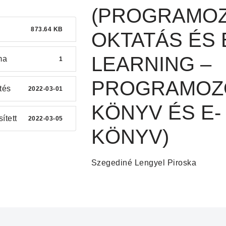
(PROGRAMO
873.64 KB
OKTATÁS ÉS 
LEARNING –
ma
1
PROGRAMOZ
tés
2022-03-01
KÖNYV ÉS E-
sített
2022-03-05
KÖNYV)
Szegediné Lengyel Piroska