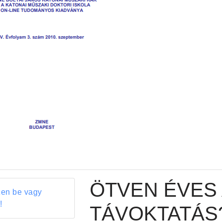
ÖTVEN ÉVES 
zen be vagy
!
TÁVOKTATÁS