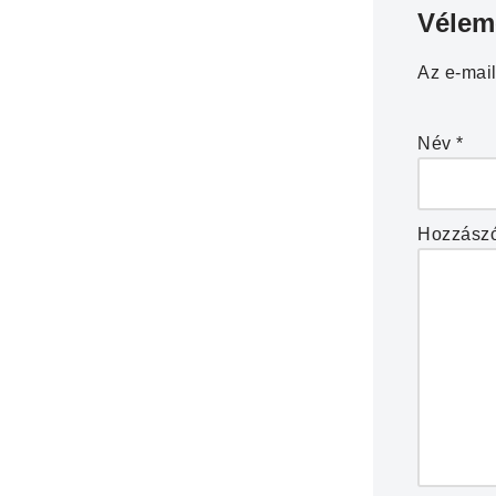
Vélem
Az e-mai
Név
*
Hozzász