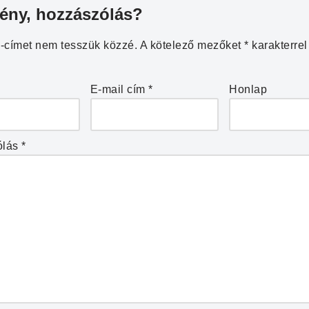
ény, hozzászólás?
l-címet nem tesszük közzé.
A kötelező mezőket
*
karakterrel 
E-mail cím
*
Honlap
ólás
*