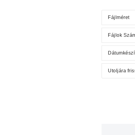
Fájlméret
Fájlok Szá
Dátumkészí
Utoljára fris