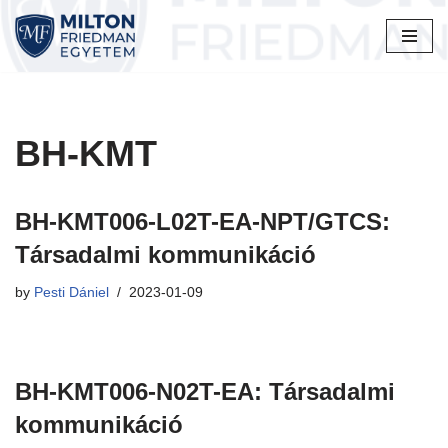
Skip
to
content
BH-KMT
BH-KMT006-L02T-EA-NPT/GTCS:
Társadalmi kommunikáció
by
Pesti Dániel
2023-01-09
BH-KMT006-N02T-EA: Társadalmi
kommunikáció