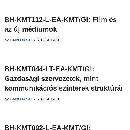
BH-KMT112-L-EA-KMT/GI: Film és
az új médiumok
by
Pesti Dániel
2023-01-09
BH-KMT044-LT-EA-KMT/GI:
Gazdasági szervezetek, mint
kommunikációs színterek struktúrái
by
Pesti Dániel
2023-01-09
BH-KMT092-L-EA-KMT/GI: